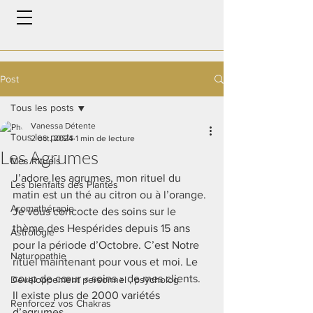
Post
Tous les posts
Vanessa Détente
Tous les posts
2 oct. 2024
1 min de lecture
Les Agrumes
Mes Rituels
J’adore les agrumes, mon rituel du 
Les bienfaits des Plantes
matin est un thé au citron ou à l’orange.
Aromathérapie
Je vous concocte des soins sur le 
thème des Hespérides depuis 15 ans 
Astrologie
pour la période d’Octobre. C’est Notre 
Naturopathie
rituel maintenant pour vous et moi. Le 
coup de cœur « soins » de mes clients.
Developpement personnel , psycholog
Il existe plus de 
2000 variétés 
Renforcez vos Chakras
d’agrumes