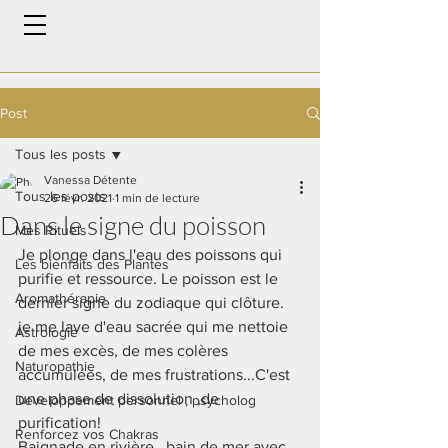
Post
Tous les posts
Vanessa Détente
Tous les posts
26 févr. 2021
1 min de lecture
Dans le signe du poisson
Mes Rituels
Je plonge dans l'eau des poissons qui 
Les bienfaits des Plantes
purifie et ressource. Le poisson est le 
Aromathérapie
dernier signe du zodiaque qui clôture. 
je me lave d'eau sacrée qui me nettoie 
Astrologie
de mes excès, de mes colères 
Naturopathie
accumulées, de mes frustrations...C'est 
une phase de dissolution ,de 
Developpement personnel , psycholog
purification!
Renforcez vos Chakras
Baignade en rivière , bain de mer avec 